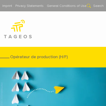
Imprint
Privacy Statements
General Conditions of Use
Search
Opérateur de production (H/F)